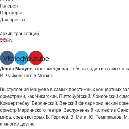
Галерея
Партнеры
Для прессы
архив трансляций
EN
Vk
Telegram
Youtube
Денис Мацуев
зарекомендовал себя как один из самых вы
И. Чайковского в Москве.
Выступления Мацуева в самых престижных концертных зала
оркестрами, как Чикагский, Питтсбургский, Лондонский с
Концертгебау, Берлинский, Венский филармонический орке
оркестр Мариинского театра, Заслуженный коллектив Сан
мира, среди которых В. Гергиев, З. Мета, Ю. Темирканов, М.
и многие другие.