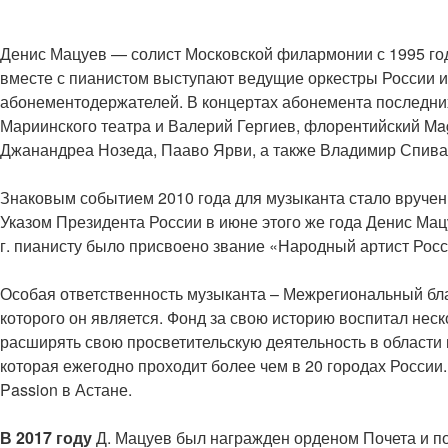
Денис Мацуев — солист Московской филармонии с 1995 го
вместе с пианистом выступают ведущие оркестры России и 
абонементодержателей. В концертах абонемента последни
Мариинского театра и Валерий Гергиев, флорентийский Ma
Джанандреа Нозеда, Пааво Ярви, а также Владимир Спивак
Знаковым событием 2010 года для музыканта стало вручен
Указом Президента России в июне этого же года Денис Мац
г. пианисту было присвоено звание «Народный артист Ро
Особая ответственность музыканта – Межрегиональный бл
которого он является. Фонд за свою историю воспитал не
расширять свою просветительскую деятельность в области
которая ежегодно проходит более чем в 20 городах России
Passion в Астане.
В 2017 году
Д. Мацуев был награжден орденом Почета и п