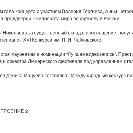
 гала-концерта с участием Валерия Гергиева, Анны Нетреб
 в преддверии Чемпионата мира по футболу в России.
а Николаева за существенный вклад в просвещение, популя
епиано» XVI Конкурса им. П. И. Чайковского.
 стал лауреатом в номинации “Лучшая видеозапись”. Прес
 и оркестра Люцернского фестиваля под управлением итал
я Дениса Мацуева состоялся I Международный конкурс пиа
СТРОЕНИЕ 2