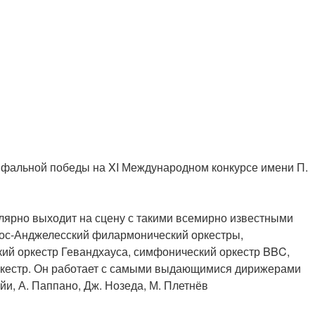
мфальной победы на XI Международном конкурсе имени П.
лярно выходит на сцену с такими всемирно известными
 Лос-Анджелесский филармонический оркестры,
кий оркестр Гевандхауса, симфонический оркестр BBC,
оркестр. Он работает с самыми выдающимися дирижерами
айи, А. Паппано, Дж. Нозеда, М. Плетнёв