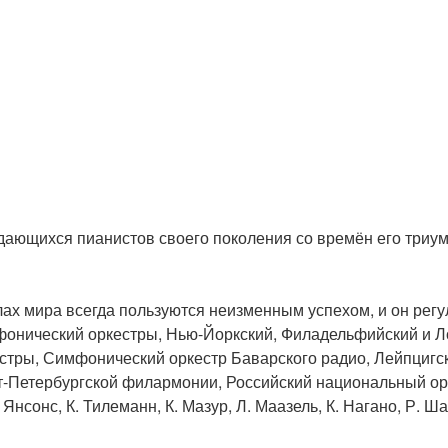
дающихся пианистов своего поколения со времён его триу
х мира всегда пользуются неизменным успехом, и он регу
имфонический оркестры, Нью-Йоркский, Филадельфийский и
стры, Симфонический оркестр Баварского радио, Лейпцигс
кт-Петербургской филармонии, Российский национальный 
 Янсонс, К. Тилеманн, К. Мазур, Л. Маазель, К. Нагано, Р. Ш