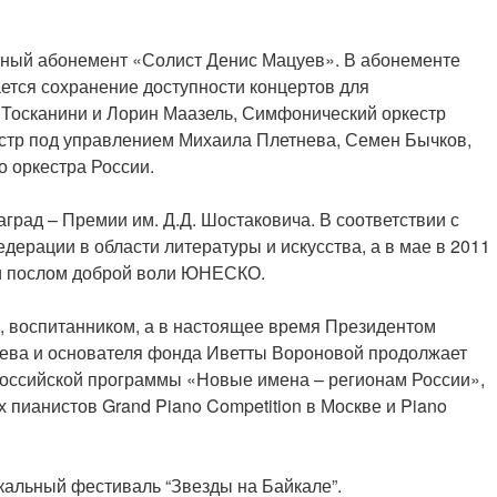
льный абонемент «Солист Денис Мацуев». В абонементе
ется сохранение доступности концертов для
 Тосканини и Лорин Маазель, Симфонический оркестр
естр под управлением Михаила Плетнева, Семен Бычков,
 оркестра России.
рад – Премии им. Д.Д. Шостаковича. В соответствии с
ерации в области литературы и искусства, а в мае в 2011
 и послом доброй воли ЮНЕСКО.
, воспитанником, а в настоящее время Президентом
цуева и основателя фонда Иветты Вороновой продолжает
ероссийской программы «Новые имена – регионам России»,
 пианистов Grand Piano Competition в Москве и Piano
альный фестиваль “Звезды на Байкале”.