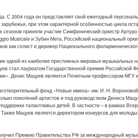
да. С 2004 года он представляет свой ежегодный персона
зарубежья, при этом характерной особенностью цикла оста
х сезонов приняли участие Симфонический оркестр Артуро
ggio Musicale и Зубин Мета, Российский национальный орк
ов как солист и дирижер Национального филармонического
ие одной из наиболее престижных мировых музыкальных наг
уев стал лауреатом Государственной премии Российской Фед
ссии». Денис Мацуев является Почетным профессором МГУ
аготворительный фонд «Новые имена» им. И. Н. Вороновой
сколько поколений артистов и под руководством Дениса Ма
 поддержки талантливых детей. В частности – в рамках Вс
. Также Мацуев является директором конкурсов для молодых
олучил Премию Правительства РФ за международный музык